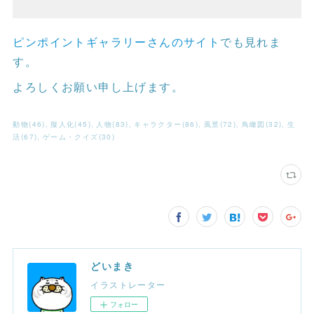
ピンポイントギャラリーさんのサイト
でも見れま
す。
よろしくお願い申し上げます。
動物
(
46
)
擬人化
(
45
)
人物
(
83
)
キャラクター
(
86
)
風景
(
72
)
鳥瞰図
(
32
)
生
活
(
67
)
ゲーム・クイズ
(
30
)
どいまき
イラストレーター
フォロー