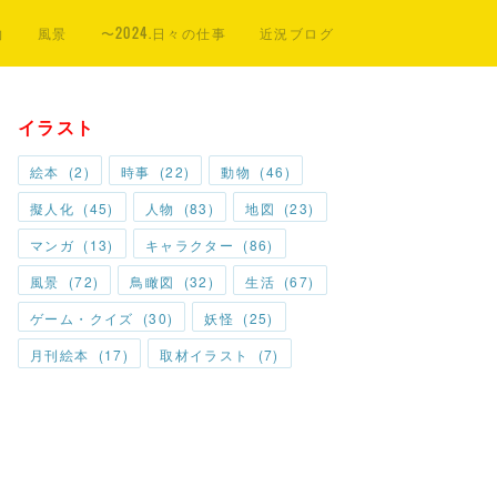
物
風景
〜2024.日々の仕事
近況ブログ
イラスト
絵本
(
2
)
時事
(
22
)
動物
(
46
)
擬人化
(
45
)
人物
(
83
)
地図
(
23
)
マンガ
(
13
)
キャラクター
(
86
)
風景
(
72
)
鳥瞰図
(
32
)
生活
(
67
)
ゲーム・クイズ
(
30
)
妖怪
(
25
)
月刊絵本
(
17
)
取材イラスト
(
7
)