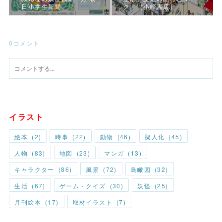
日小学生新聞
ク （小峰書店）
0
コメント
イラスト
絵本
(
2
)
時事
(
22
)
動物
(
46
)
擬人化
(
45
)
人物
(
83
)
地図
(
23
)
マンガ
(
13
)
キャラクター
(
86
)
風景
(
72
)
鳥瞰図
(
32
)
生活
(
67
)
ゲーム・クイズ
(
30
)
妖怪
(
25
)
月刊絵本
(
17
)
取材イラスト
(
7
)