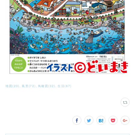
地図
(
23
)
風景
(
72
)
鳥瞰図
(
32
)
生活
(
67
)