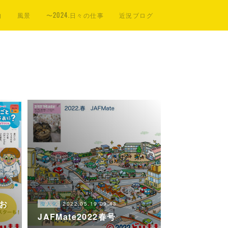
物
風景
〜2024.日々の仕事
近況ブログ
 お
2022.05.19 09:43
擬人化
JAFMate2022春号