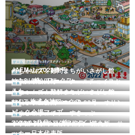
2022.05.19 09:43
擬人化
2022.04.23 03:57
ゲーム・クイズ
JAFMate2022春号
めちゃムズ！難問まちがいさがし館
2022.03.31 02:46
時事
vol.8（株）ワークス
神奈川県松田町 「クールチョイスか
2021.12.24 03:09
時事
るた」
めちゃムズ！難解まちがいさがし館
2021.07.22 23:48
時事
vol.7 株式会社ワークス
朝日小学生新聞2021.07.23号 オリン
2021.03.04 05:33
時事
ピック会場マップ
がくしゅうメイト すきっぷ
2021.02.24 05:12
時事
2021.03月号 （株）メイト
小学館 例解学習漢字辞典 第九版 サ
ッカー日本代表版
2021.02.19 08:53
時事