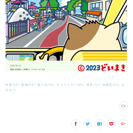
時事
(
22
)
動物
(
46
)
擬人化
(
45
)
キャラクター
(
86
)
風景
(
72
)
鳥瞰図
(
32
)
生
活
(
67
)