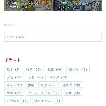
JAFMateオンライン
JAFMateオンライン
2023・ 7月
2023・ 5月
0
コメント
イラスト
絵本
(
2
)
時事
(
22
)
動物
(
46
)
擬人化
(
45
)
人物
(
83
)
地図
(
23
)
マンガ
(
13
)
キャラクター
(
86
)
風景
(
72
)
鳥瞰図
(
32
)
生活
(
67
)
ゲーム・クイズ
(
30
)
妖怪
(
25
)
月刊絵本
(
17
)
取材イラスト
(
7
)