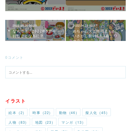
2022.05.20 00:20
2022.04.23 03:57
なんで？」2022年5月号
めちゃムズ！難問まちが
おしごとなあに？
いさがし館vol.8（株）ワ
ークス
0
コメント
イラスト
絵本
(
2
)
時事
(
22
)
動物
(
46
)
擬人化
(
45
)
人物
(
83
)
地図
(
23
)
マンガ
(
13
)