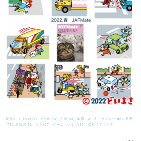
時事
(
22
)
動物
(
46
)
擬人化
(
45
)
人物
(
83
)
地図
(
23
)
キャラクター
(
86
)
風景
(
72
)
鳥瞰図
(
32
)
生活
(
67
)
ゲーム・クイズ
(
30
)
取材イラスト
(
7
)